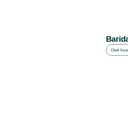
Barida
Oteli İnce